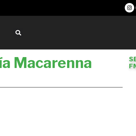
ía Macarenna
S
F