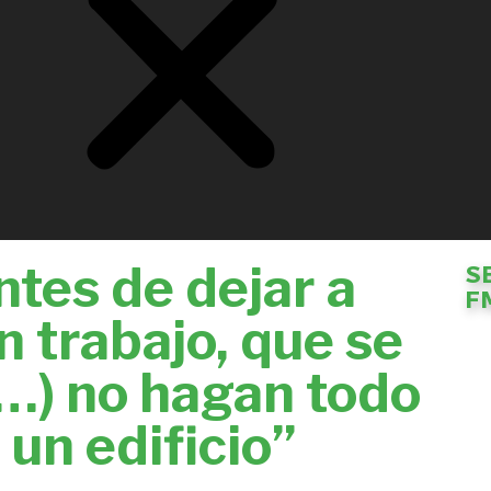
ntes de dejar a
S
F
n trabajo, que se
 (…) no hagan todo
un edificio”