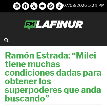
07/08/2026 5:24 PM
Ramón Estrada: “Milei
tiene muchas
condiciones dadas para
obtener los
superpoderes que anda
buscando”