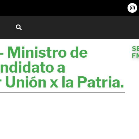
 Ministro de
S
F
ndidato a
Unión x la Patria.