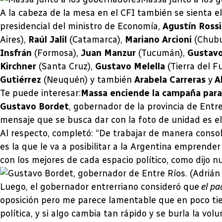
A la cabeza de la mesa en el CFI también se sienta el
presidencial del ministro de Economía,
Agustín Rossi
Aires),
Raúl Jalil
(Catamarca),
Mariano Arcioni
(Chubu
Insfrán
(Formosa),
Juan Manzur
(Tucumán),
Gustav
Kirchner
(Santa Cruz),
Gustavo Melella
(Tierra del F
Gutiérrez
(Neuquén) y también
Arabela Carreras
y
A
Te puede interesar:
Massa enciende la campaña para e
Gustavo Bordet
, gobernador de la provincia de Entr
mensaje que se busca dar con la foto de unidad es e
Al respecto, completó: “De trabajar de manera cons
es la que le va a posibilitar a la Argentina emprende
con los mejores de cada espacio político, como dijo n
Luego, el gobernador entrerriano consideró que
el pa
oposición pero me parece lamentable que en poco tie
política, y si algo cambia tan rápido y se burla la 