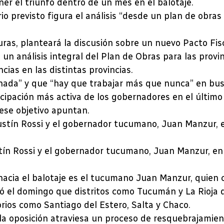
er el triunfo dentro de un mes en el balotaje.
o previsto figura el análisis “desde un plan de obras
as, planteará la discusión sobre un nuevo Pacto Fisc
 un análisis integral del Plan de Obras para las provi
cias en las distintas provincias.
 nada” y que “hay que trabajar más que nunca” en bus
icipación más activa de los gobernadores en el último 
 ese objetivo apuntan.
ín Rossi y el gobernador tucumano, Juan Manzur, en
hacia el balotaje es el tucumano Juan Manzur, quien c
ió el domingo que distritos como Tucumán y La Rioja 
orios como Santiago del Estero, Salta y Chaco.
a oposición atraviesa un proceso de resquebrajamient