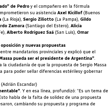
ado” de Pedro
y el compañero en la fórmula
comprometieron su asistencia
Axel Kicillof
(Buenos
la
(La Rioja),
Sergio Ziliotto
(La Pampa),
Gildo
ardo Zamora
(Santiago del Estero),
Alicia
Fe),
Alberto Rodríguez Saá
(San Luis),
Omar
a oposición y nuevas propuestas
entre mandatarios provinciales y explicó que el
 Massa pueda ser el presidente de Argentina”
.
 la ciudadanía de que la propuesta de Sergio Massa
a para poder sellar diferencias estérilesy gobernar
 (Adrián Escandar)
mentable”
. Y en esa línea, profundizó: “Es un tema de
to habla de la falta de solidez de una propuesta
xpresaron, cambiando su propuesta y programa de