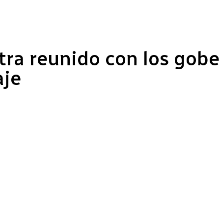
ra reunido con los gober
aje