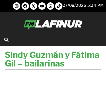
07/08/2026 5:34 PM
Sindy Guzmán y Fátima
Gil – bailarinas