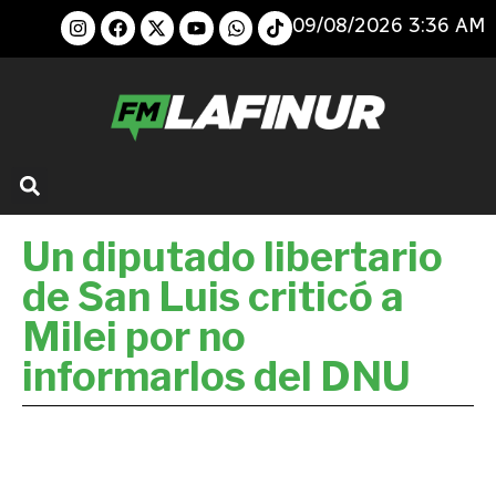
09/08/2026 3:36 AM
Un diputado libertario
de San Luis criticó a
Milei por no
informarlos del DNU