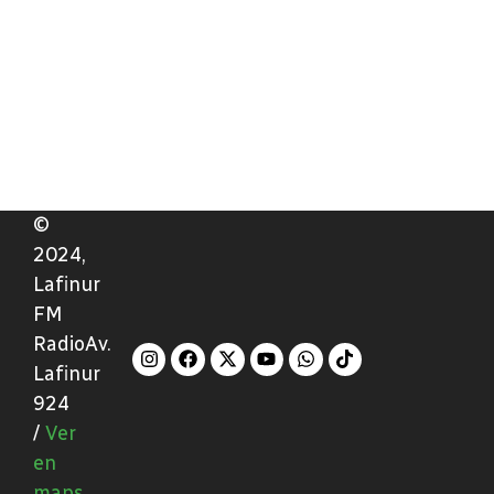
©
2024,
Lafinur
FM
RadioAv.
Lafinur
924
/
Ver
en
maps