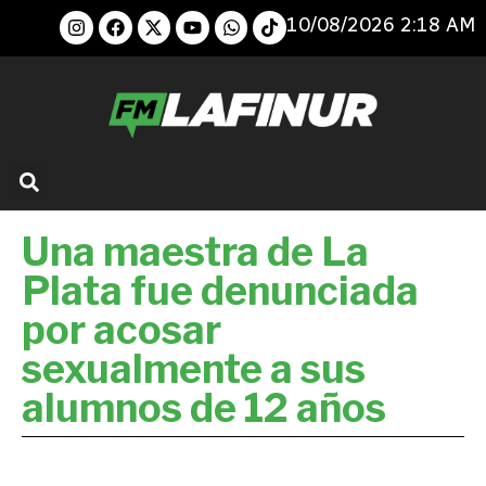
10/08/2026 2:18 AM
Una maestra de La
Plata fue denunciada
por acosar
sexualmente a sus
alumnos de 12 años