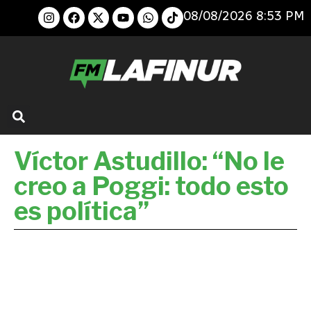
08/08/2026 8:53 PM
Víctor Astudillo: “No le
creo a Poggi: todo esto
es política”