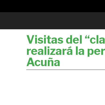
Visitas del “cl
realizará la pe
Acuña