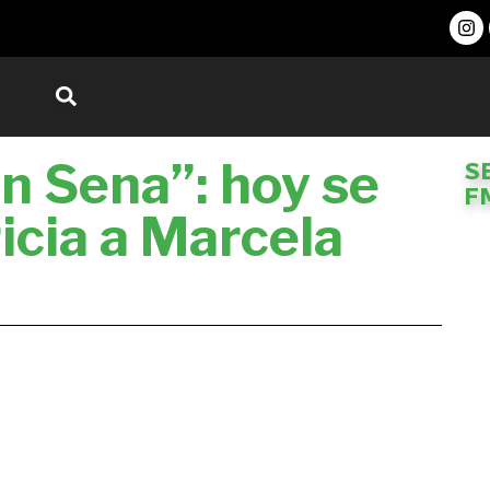
an Sena”: hoy se
S
F
ricia a Marcela