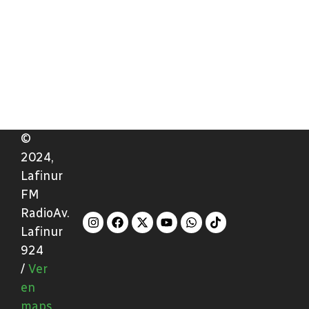
©
2024,
Lafinur
FM
RadioAv.
Lafinur
924
/
Ver
en
maps