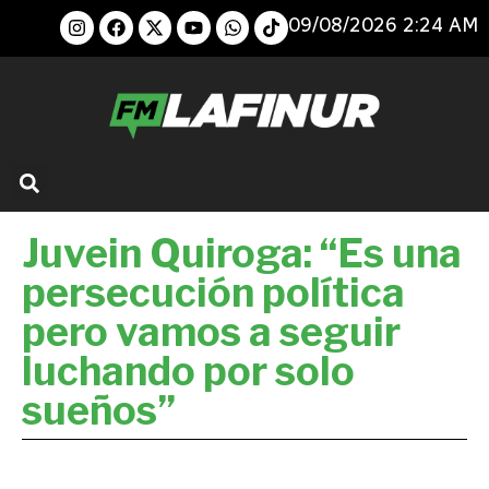
09/08/2026 2:24 AM
Juvein Quiroga: “Es una
persecución política
pero vamos a seguir
luchando por solo
sueños”