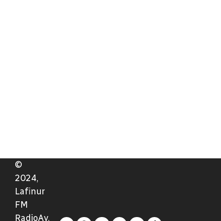
©
2024,
Lafinur
FM
RadioAv.