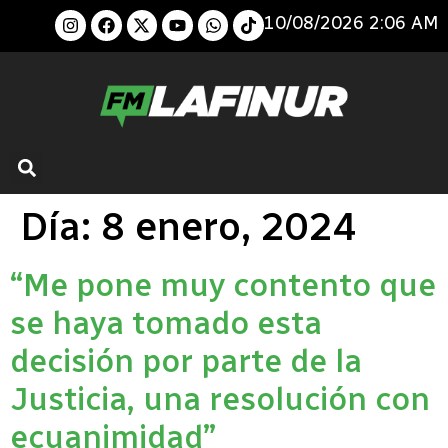
10/08/2026 2:06 AM
Día:
8 enero, 2024
“Me pone muy contento que
se haya tomado esta
decisión por parte de la
Justicia, una resolución con
ecuanimidad”